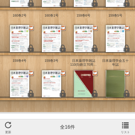
160巻2号
160巻1号
159巻6号
159巻5号
159巻4号
159巻3号
日本薬理学雑誌
日本薬理学会五十
110(5)創立70周年
年誌
記念号
全16件
更新
リスト